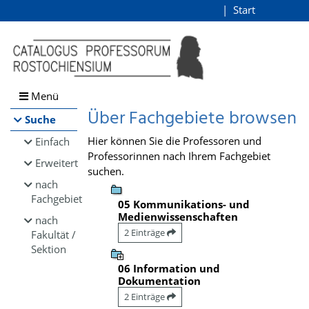
Browsen
Start
Login
direkt zum Inhalt
Menü
Über Fachgebiete browsen
Suche
Hier können Sie die Professoren und
Einfach
Professorinnen nach Ihrem Fachgebiet
Erweitert
suchen.
nach
Fachgebiet
05 Kommunikations- und
Medienwissenschaften
nach
2 Einträge
Fakultät /
Sektion
06 Information und
Dokumentation
2 Einträge