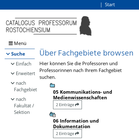
Browsen
Start
Login
direkt zum Inhalt
Menü
Über Fachgebiete browsen
Suche
Hier können Sie die Professoren und
Einfach
Professorinnen nach Ihrem Fachgebiet
Erweitert
suchen.
nach
Fachgebiet
05 Kommunikations- und
Medienwissenschaften
nach
2 Einträge
Fakultät /
Sektion
06 Information und
Dokumentation
2 Einträge