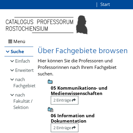
Browsen
Start
Login
direkt zum Inhalt
Menü
Über Fachgebiete browsen
Suche
Hier können Sie die Professoren und
Einfach
Professorinnen nach Ihrem Fachgebiet
Erweitert
suchen.
nach
Fachgebiet
05 Kommunikations- und
Medienwissenschaften
nach
2 Einträge
Fakultät /
Sektion
06 Information und
Dokumentation
2 Einträge