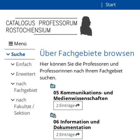
Browsen
Start
Login
direkt zum Inhalt
Menü
Über Fachgebiete browsen
Suche
Hier können Sie die Professoren und
Einfach
Professorinnen nach Ihrem Fachgebiet
Erweitert
suchen.
nach
Fachgebiet
05 Kommunikations- und
Medienwissenschaften
nach
2 Einträge
Fakultät /
Sektion
06 Information und
Dokumentation
2 Einträge