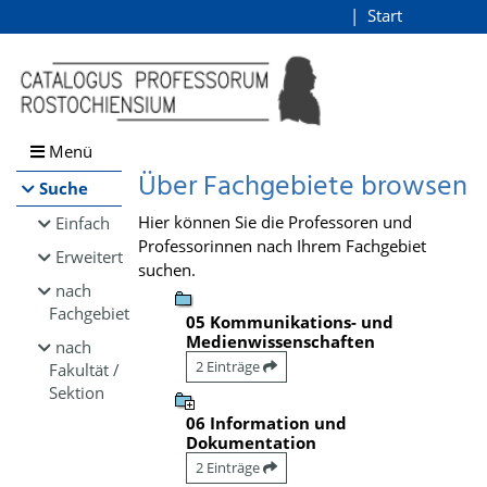
Browsen
Start
Login
direkt zum Inhalt
Menü
Über Fachgebiete browsen
Suche
Hier können Sie die Professoren und
Einfach
Professorinnen nach Ihrem Fachgebiet
Erweitert
suchen.
nach
Fachgebiet
05 Kommunikations- und
Medienwissenschaften
nach
2 Einträge
Fakultät /
Sektion
06 Information und
Dokumentation
2 Einträge