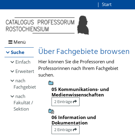
Browsen
Start
Login
direkt zum Inhalt
Menü
Über Fachgebiete browsen
Suche
Hier können Sie die Professoren und
Einfach
Professorinnen nach Ihrem Fachgebiet
Erweitert
suchen.
nach
Fachgebiet
05 Kommunikations- und
Medienwissenschaften
nach
2 Einträge
Fakultät /
Sektion
06 Information und
Dokumentation
2 Einträge