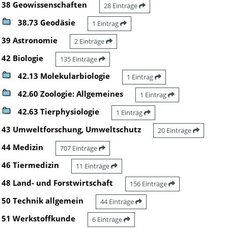
38 Geowissenschaften
28 Einträge
38.73 Geodäsie
1 Eintrag
39 Astronomie
2 Einträge
42 Biologie
135 Einträge
42.13 Molekularbiologie
1 Eintrag
42.60 Zoologie: Allgemeines
1 Eintrag
42.63 Tierphysiologie
1 Eintrag
43 Umweltforschung, Umweltschutz
20 Einträge
44 Medizin
707 Einträge
46 Tiermedizin
11 Einträge
48 Land- und Forstwirtschaft
156 Einträge
50 Technik allgemein
44 Einträge
51 Werkstoffkunde
6 Einträge