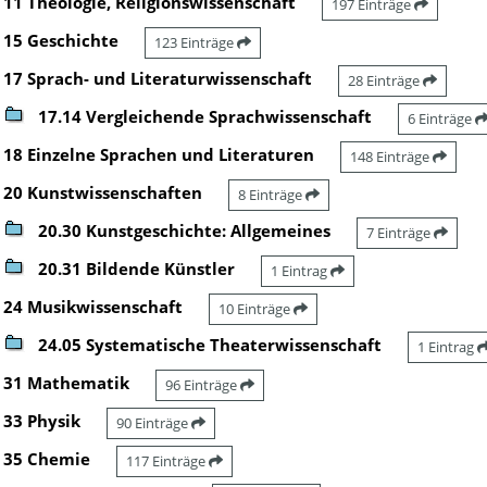
11 Theologie, Religionswissenschaft
197 Einträge
15 Geschichte
123 Einträge
17 Sprach- und Literaturwissenschaft
28 Einträge
17.14 Vergleichende Sprachwissenschaft
6 Einträge
18 Einzelne Sprachen und Literaturen
148 Einträge
20 Kunstwissenschaften
8 Einträge
20.30 Kunstgeschichte: Allgemeines
7 Einträge
20.31 Bildende Künstler
1 Eintrag
24 Musikwissenschaft
10 Einträge
24.05 Systematische Theaterwissenschaft
1 Eintrag
31 Mathematik
96 Einträge
33 Physik
90 Einträge
35 Chemie
117 Einträge