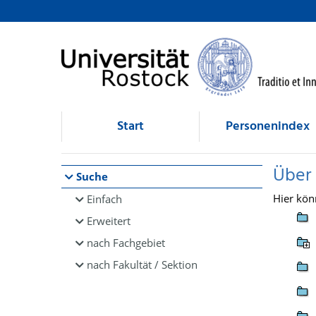
Browsen
direkt zum Inhalt
Start
Personenindex
Über
Suche
Hier kön
Einfach
Erweitert
nach Fachgebiet
nach Fakultät / Sektion