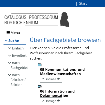
Browsen
Start
Login
direkt zum Inhalt
Menü
Über Fachgebiete browsen
Suche
Hier können Sie die Professoren und
Einfach
Professorinnen nach Ihrem Fachgebiet
Erweitert
suchen.
nach
Fachgebiet
05 Kommunikations- und
Medienwissenschaften
nach
2 Einträge
Fakultät /
Sektion
06 Information und
Dokumentation
2 Einträge