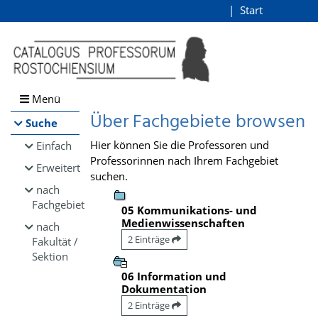
Browsen
Start
Login
direkt zum Inhalt
Menü
Über Fachgebiete browsen
Suche
Hier können Sie die Professoren und
Einfach
Professorinnen nach Ihrem Fachgebiet
Erweitert
suchen.
nach
Fachgebiet
05 Kommunikations- und
Medienwissenschaften
nach
2 Einträge
Fakultät /
Sektion
06 Information und
Dokumentation
2 Einträge