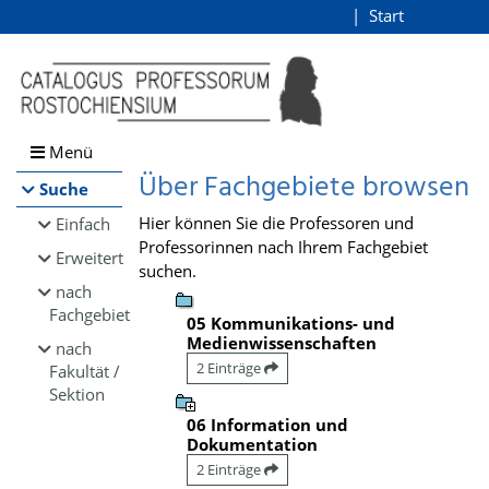
Browsen
Start
Login
direkt zum Inhalt
Menü
Über Fachgebiete browsen
Suche
Hier können Sie die Professoren und
Einfach
Professorinnen nach Ihrem Fachgebiet
Erweitert
suchen.
nach
Fachgebiet
05 Kommunikations- und
Medienwissenschaften
nach
2 Einträge
Fakultät /
Sektion
06 Information und
Dokumentation
2 Einträge