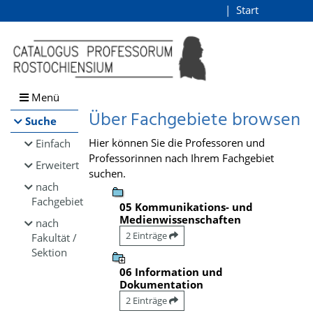
Browsen
Start
Login
direkt zum Inhalt
Menü
Über Fachgebiete browsen
Suche
Hier können Sie die Professoren und
Einfach
Professorinnen nach Ihrem Fachgebiet
Erweitert
suchen.
nach
Fachgebiet
05 Kommunikations- und
Medienwissenschaften
nach
2 Einträge
Fakultät /
Sektion
06 Information und
Dokumentation
2 Einträge