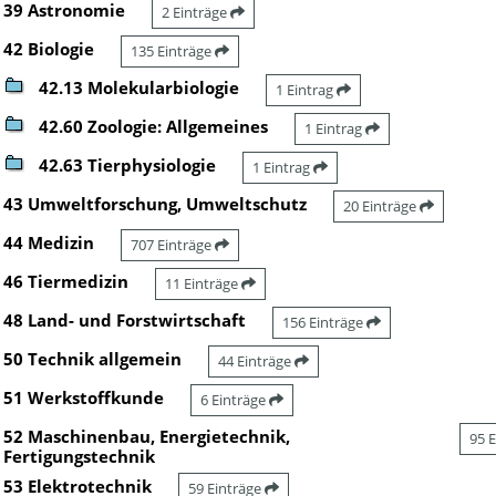
39 Astronomie
2 Einträge
42 Biologie
135 Einträge
42.13 Molekularbiologie
1 Eintrag
42.60 Zoologie: Allgemeines
1 Eintrag
42.63 Tierphysiologie
1 Eintrag
43 Umweltforschung, Umweltschutz
20 Einträge
44 Medizin
707 Einträge
46 Tiermedizin
11 Einträge
48 Land- und Forstwirtschaft
156 Einträge
50 Technik allgemein
44 Einträge
51 Werkstoffkunde
6 Einträge
52 Maschinenbau, Energietechnik,
95 
Fertigungstechnik
53 Elektrotechnik
59 Einträge