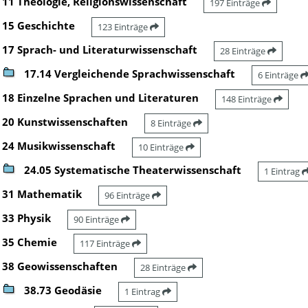
11 Theologie, Religionswissenschaft
197 Einträge
15 Geschichte
123 Einträge
17 Sprach- und Literaturwissenschaft
28 Einträge
17.14 Vergleichende Sprachwissenschaft
6 Einträge
18 Einzelne Sprachen und Literaturen
148 Einträge
20 Kunstwissenschaften
8 Einträge
24 Musikwissenschaft
10 Einträge
24.05 Systematische Theaterwissenschaft
1 Eintrag
31 Mathematik
96 Einträge
33 Physik
90 Einträge
35 Chemie
117 Einträge
38 Geowissenschaften
28 Einträge
38.73 Geodäsie
1 Eintrag