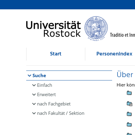
Browsen
direkt zum Inhalt
Start
Personenindex
Über
Suche
Hier kön
Einfach
Erweitert
nach Fachgebiet
nach Fakultät / Sektion