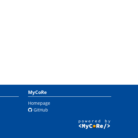
MyCoRe
Homepage
GitHub