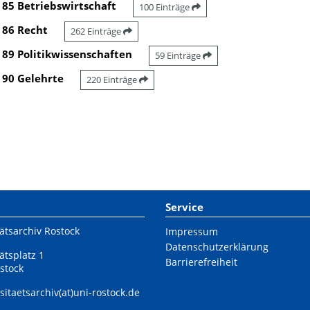
85 Betriebswirtschaft
100 Einträge
86 Recht
262 Einträge
89 Politikwissenschaften
59 Einträge
90 Gelehrte
220 Einträge
Service
ätsarchiv Rostock
Impressum
Datenschutzerklärung
ätsplatz 1
Barrierefreiheit
stock
sitaetsarchiv(at)uni-rostock.de