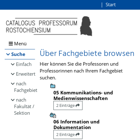
Browsen
Start
Login
direkt zum Inhalt
Menü
Über Fachgebiete browsen
Suche
Hier können Sie die Professoren und
Einfach
Professorinnen nach Ihrem Fachgebiet
Erweitert
suchen.
nach
Fachgebiet
05 Kommunikations- und
Medienwissenschaften
nach
2 Einträge
Fakultät /
Sektion
06 Information und
Dokumentation
2 Einträge