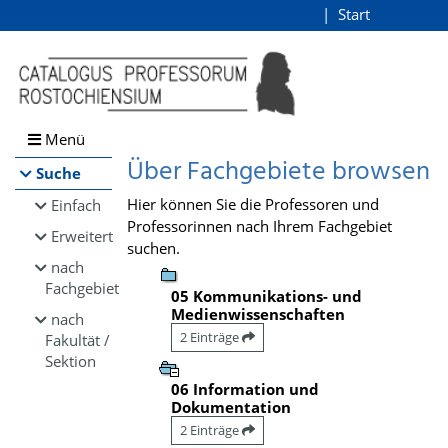
Browsen
Start
Login
direkt zum Inhalt
Menü
Über Fachgebiete browsen
Suche
Hier können Sie die Professoren und
Einfach
Professorinnen nach Ihrem Fachgebiet
Erweitert
suchen.
nach
Fachgebiet
05 Kommunikations- und
Medienwissenschaften
nach
2 Einträge
Fakultät /
Sektion
06 Information und
Dokumentation
2 Einträge