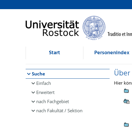
Browsen
direkt zum Inhalt
Start
Personenindex
Über
Suche
Hier kön
Einfach
Erweitert
nach Fachgebiet
nach Fakultät / Sektion