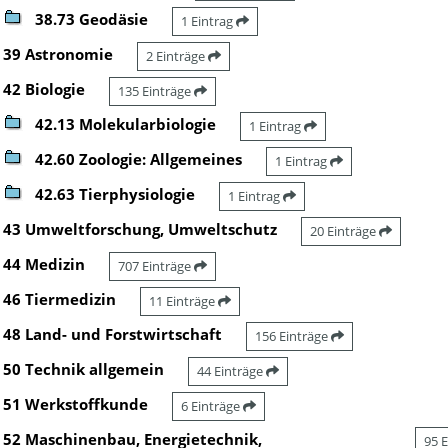
38.73 Geodäsie
1 Eintrag
39 Astronomie
2 Einträge
42 Biologie
135 Einträge
42.13 Molekularbiologie
1 Eintrag
42.60 Zoologie: Allgemeines
1 Eintrag
42.63 Tierphysiologie
1 Eintrag
43 Umweltforschung, Umweltschutz
20 Einträge
44 Medizin
707 Einträge
46 Tiermedizin
11 Einträge
48 Land- und Forstwirtschaft
156 Einträge
50 Technik allgemein
44 Einträge
51 Werkstoffkunde
6 Einträge
52 Maschinenbau, Energietechnik,
95 