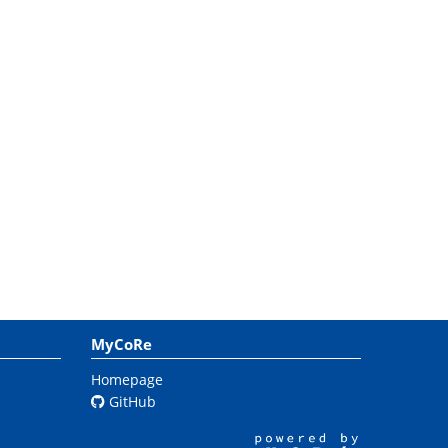
MyCoRe
Homepage
GitHub