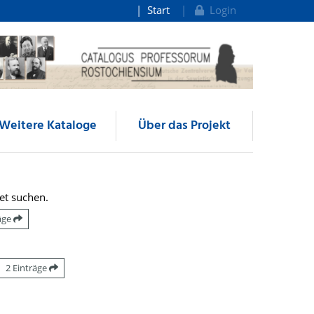
Start
Login
Weitere Kataloge
Über das Projekt
et suchen.
räge
2 Einträge