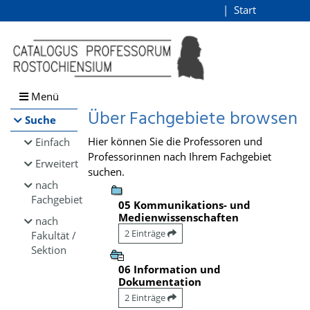
Browsen
Start
Login
direkt zum Inhalt
Menü
Über Fachgebiete browsen
Suche
Hier können Sie die Professoren und
Einfach
Professorinnen nach Ihrem Fachgebiet
Erweitert
suchen.
nach
Fachgebiet
05 Kommunikations- und
Medienwissenschaften
nach
2 Einträge
Fakultät /
Sektion
06 Information und
Dokumentation
2 Einträge