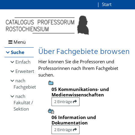
Browsen
Start
Login
direkt zum Inhalt
Menü
Über Fachgebiete browsen
Suche
Hier können Sie die Professoren und
Einfach
Professorinnen nach Ihrem Fachgebiet
Erweitert
suchen.
nach
Fachgebiet
05 Kommunikations- und
Medienwissenschaften
nach
2 Einträge
Fakultät /
Sektion
06 Information und
Dokumentation
2 Einträge