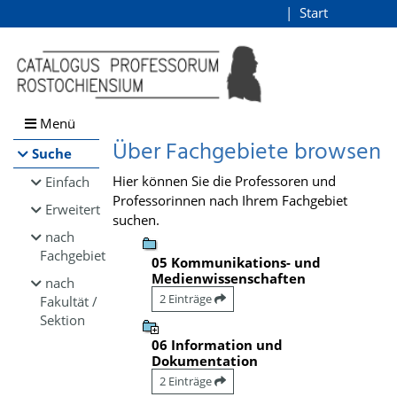
Browsen
Start
Login
direkt zum Inhalt
Menü
Über Fachgebiete browsen
Suche
Hier können Sie die Professoren und
Einfach
Professorinnen nach Ihrem Fachgebiet
Erweitert
suchen.
nach
Fachgebiet
05 Kommunikations- und
Medienwissenschaften
nach
2 Einträge
Fakultät /
Sektion
06 Information und
Dokumentation
2 Einträge