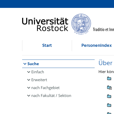
Browsen
direkt zum Inhalt
Start
Personenindex
Über
Suche
Hier kön
Einfach
Erweitert
nach Fachgebiet
nach Fakultät / Sektion