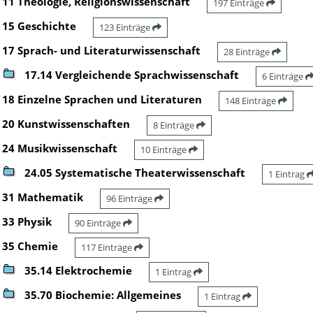
11 Theologie, Religionswissenschaft
197 Einträge
15 Geschichte
123 Einträge
17 Sprach- und Literaturwissenschaft
28 Einträge
17.14 Vergleichende Sprachwissenschaft
6 Einträge
18 Einzelne Sprachen und Literaturen
148 Einträge
20 Kunstwissenschaften
8 Einträge
24 Musikwissenschaft
10 Einträge
24.05 Systematische Theaterwissenschaft
1 Eintrag
31 Mathematik
96 Einträge
33 Physik
90 Einträge
35 Chemie
117 Einträge
35.14 Elektrochemie
1 Eintrag
35.70 Biochemie: Allgemeines
1 Eintrag