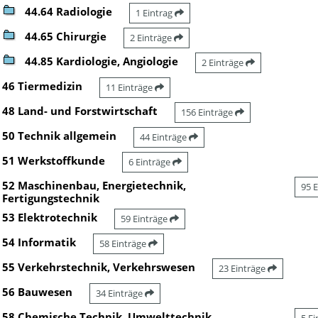
44.64 Radiologie
1 Eintrag
44.65 Chirurgie
2 Einträge
44.85 Kardiologie, Angiologie
2 Einträge
46 Tiermedizin
11 Einträge
48 Land- und Forstwirtschaft
156 Einträge
50 Technik allgemein
44 Einträge
51 Werkstoffkunde
6 Einträge
52 Maschinenbau, Energietechnik,
95 
Fertigungstechnik
53 Elektrotechnik
59 Einträge
54 Informatik
58 Einträge
55 Verkehrstechnik, Verkehrswesen
23 Einträge
56 Bauwesen
34 Einträge
58 Chemische Technik, Umwelttechnik,