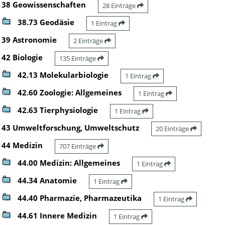
38 Geowissenschaften
28 Einträge
38.73 Geodäsie
1 Eintrag
39 Astronomie
2 Einträge
42 Biologie
135 Einträge
42.13 Molekularbiologie
1 Eintrag
42.60 Zoologie: Allgemeines
1 Eintrag
42.63 Tierphysiologie
1 Eintrag
43 Umweltforschung, Umweltschutz
20 Einträge
44 Medizin
707 Einträge
44.00 Medizin: Allgemeines
1 Eintrag
44.34 Anatomie
1 Eintrag
44.40 Pharmazie, Pharmazeutika
1 Eintrag
44.61 Innere Medizin
1 Eintrag