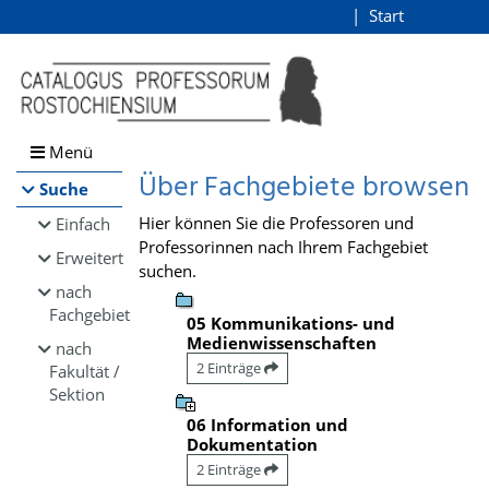
Browsen
Start
Login
direkt zum Inhalt
Menü
Über Fachgebiete browsen
Suche
Hier können Sie die Professoren und
Einfach
Professorinnen nach Ihrem Fachgebiet
Erweitert
suchen.
nach
Fachgebiet
05 Kommunikations- und
Medienwissenschaften
nach
2 Einträge
Fakultät /
Sektion
06 Information und
Dokumentation
2 Einträge