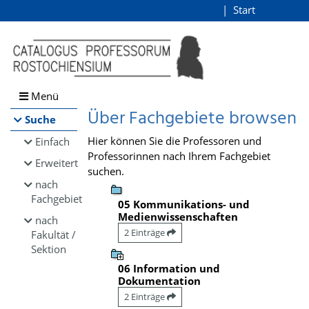
Browsen
Start
Login
direkt zum Inhalt
Menü
Über Fachgebiete browsen
Suche
Hier können Sie die Professoren und
Einfach
Professorinnen nach Ihrem Fachgebiet
Erweitert
suchen.
nach
Fachgebiet
05 Kommunikations- und
Medienwissenschaften
nach
2 Einträge
Fakultät /
Sektion
06 Information und
Dokumentation
2 Einträge