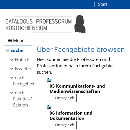
Browsen
Start
Login
direkt zum Inhalt
Menü
Über Fachgebiete browsen
Suche
Hier können Sie die Professoren und
Einfach
Professorinnen nach Ihrem Fachgebiet
Erweitert
suchen.
nach
Fachgebiet
05 Kommunikations- und
Medienwissenschaften
nach
2 Einträge
Fakultät /
Sektion
06 Information und
Dokumentation
2 Einträge