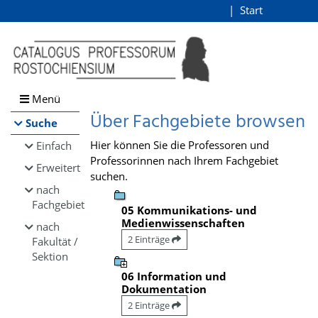
Browsen
Start
Login
direkt zum Inhalt
Menü
Über Fachgebiete browsen
Suche
Hier können Sie die Professoren und
Einfach
Professorinnen nach Ihrem Fachgebiet
Erweitert
suchen.
nach
Fachgebiet
05 Kommunikations- und
Medienwissenschaften
nach
2 Einträge
Fakultät /
Sektion
06 Information und
Dokumentation
2 Einträge