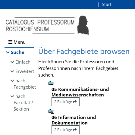
Browsen
Start
Login
direkt zum Inhalt
Menü
Über Fachgebiete browsen
Suche
Hier können Sie die Professoren und
Einfach
Professorinnen nach Ihrem Fachgebiet
Erweitert
suchen.
nach
Fachgebiet
05 Kommunikations- und
Medienwissenschaften
nach
2 Einträge
Fakultät /
Sektion
06 Information und
Dokumentation
2 Einträge