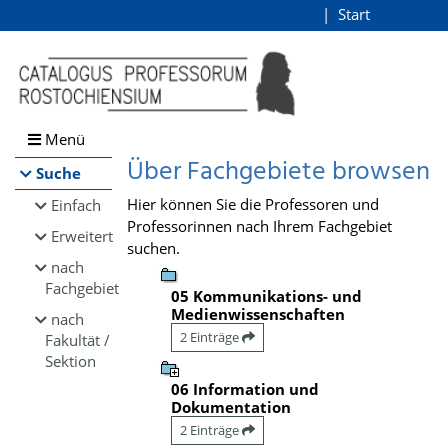
Browsen
Start
Login
direkt zum Inhalt
Menü
Über Fachgebiete browsen
Suche
Hier können Sie die Professoren und
Einfach
Professorinnen nach Ihrem Fachgebiet
Erweitert
suchen.
nach
Fachgebiet
05 Kommunikations- und
Medienwissenschaften
nach
2 Einträge
Fakultät /
Sektion
06 Information und
Dokumentation
2 Einträge