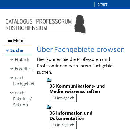
Browsen
Start
Login
direkt zum Inhalt
Menü
Über Fachgebiete browsen
Suche
Hier können Sie die Professoren und
Einfach
Professorinnen nach Ihrem Fachgebiet
Erweitert
suchen.
nach
Fachgebiet
05 Kommunikations- und
Medienwissenschaften
nach
2 Einträge
Fakultät /
Sektion
06 Information und
Dokumentation
2 Einträge