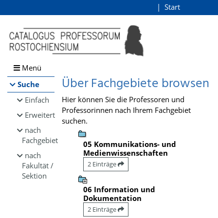
Browsen
Start
Login
direkt zum Inhalt
Menü
Über Fachgebiete browsen
Suche
Hier können Sie die Professoren und
Einfach
Professorinnen nach Ihrem Fachgebiet
Erweitert
suchen.
nach
Fachgebiet
05 Kommunikations- und
Medienwissenschaften
nach
2 Einträge
Fakultät /
Sektion
06 Information und
Dokumentation
2 Einträge