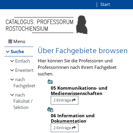
Browsen
Start
Login
direkt zum Inhalt
Menü
Über Fachgebiete browsen
Suche
Hier können Sie die Professoren und
Einfach
Professorinnen nach Ihrem Fachgebiet
Erweitert
suchen.
nach
Fachgebiet
05 Kommunikations- und
Medienwissenschaften
nach
2 Einträge
Fakultät /
Sektion
06 Information und
Dokumentation
2 Einträge