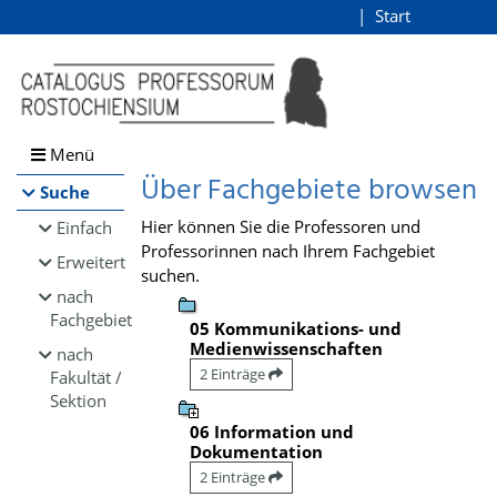
Browsen
Start
Login
direkt zum Inhalt
Menü
Über Fachgebiete browsen
Suche
Hier können Sie die Professoren und
Einfach
Professorinnen nach Ihrem Fachgebiet
Erweitert
suchen.
nach
Fachgebiet
05 Kommunikations- und
Medienwissenschaften
nach
2 Einträge
Fakultät /
Sektion
06 Information und
Dokumentation
2 Einträge