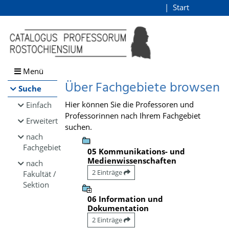
Browsen
Start
Login
direkt zum Inhalt
Menü
Über Fachgebiete browsen
Suche
Hier können Sie die Professoren und
Einfach
Professorinnen nach Ihrem Fachgebiet
Erweitert
suchen.
nach
Fachgebiet
05 Kommunikations- und
Medienwissenschaften
nach
2 Einträge
Fakultät /
Sektion
06 Information und
Dokumentation
2 Einträge