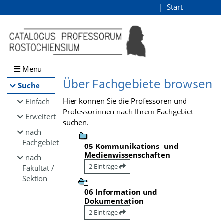
Browsen
Start
Login
direkt zum Inhalt
Menü
Über Fachgebiete browsen
Suche
Hier können Sie die Professoren und
Einfach
Professorinnen nach Ihrem Fachgebiet
Erweitert
suchen.
nach
Fachgebiet
05 Kommunikations- und
Medienwissenschaften
nach
2 Einträge
Fakultät /
Sektion
06 Information und
Dokumentation
2 Einträge