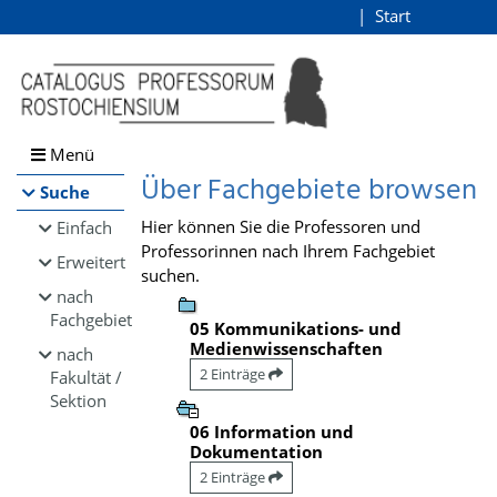
Browsen
Start
Login
direkt zum Inhalt
Menü
Über Fachgebiete browsen
Suche
Hier können Sie die Professoren und
Einfach
Professorinnen nach Ihrem Fachgebiet
Erweitert
suchen.
nach
Fachgebiet
05 Kommunikations- und
Medienwissenschaften
nach
2 Einträge
Fakultät /
Sektion
06 Information und
Dokumentation
2 Einträge