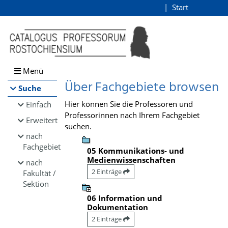
Browsen
Start
Login
direkt zum Inhalt
Menü
Über Fachgebiete browsen
Suche
Hier können Sie die Professoren und
Einfach
Professorinnen nach Ihrem Fachgebiet
Erweitert
suchen.
nach
Fachgebiet
05 Kommunikations- und
Medienwissenschaften
nach
2 Einträge
Fakultät /
Sektion
06 Information und
Dokumentation
2 Einträge