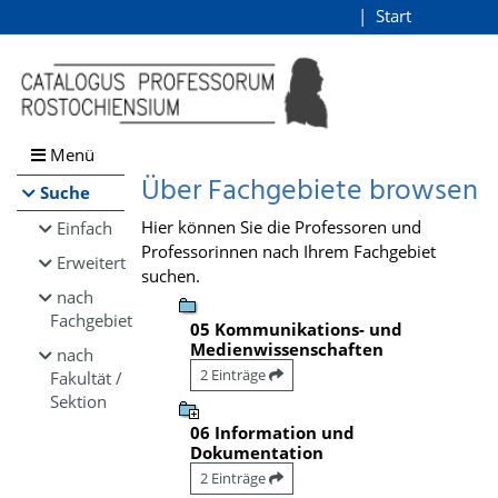
Browsen
Start
Login
direkt zum Inhalt
Menü
Über Fachgebiete browsen
Suche
Hier können Sie die Professoren und
Einfach
Professorinnen nach Ihrem Fachgebiet
Erweitert
suchen.
nach
Fachgebiet
05 Kommunikations- und
Medienwissenschaften
nach
2 Einträge
Fakultät /
Sektion
06 Information und
Dokumentation
2 Einträge