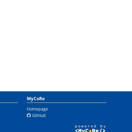
MyCoRe
Homepage
GitHub