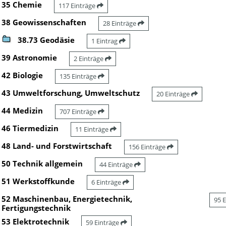
35 Chemie
117 Einträge
38 Geowissenschaften
28 Einträge
38.73 Geodäsie
1 Eintrag
39 Astronomie
2 Einträge
42 Biologie
135 Einträge
43 Umweltforschung, Umweltschutz
20 Einträge
44 Medizin
707 Einträge
46 Tiermedizin
11 Einträge
48 Land- und Forstwirtschaft
156 Einträge
50 Technik allgemein
44 Einträge
51 Werkstoffkunde
6 Einträge
52 Maschinenbau, Energietechnik,
95 
Fertigungstechnik
53 Elektrotechnik
59 Einträge