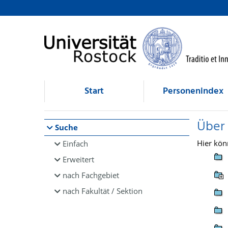
Browsen
direkt zum Inhalt
Start
Personenindex
Über
Suche
Hier kön
Einfach
Erweitert
nach Fachgebiet
nach Fakultät / Sektion