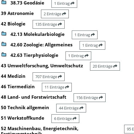
38.73 Geodäsie
1 Eintrag
39 Astronomie
2 Einträge
42 Biologie
135 Einträge
42.13 Molekularbiologie
1 Eintrag
42.60 Zoologie: Allgemeines
1 Eintrag
42.63 Tierphysiologie
1 Eintrag
43 Umweltforschung, Umweltschutz
20 Einträge
44 Medizin
707 Einträge
46 Tiermedizin
11 Einträge
48 Land- und Forstwirtschaft
156 Einträge
50 Technik allgemein
44 Einträge
51 Werkstoffkunde
6 Einträge
52 Maschinenbau, Energietechnik,
95 
Fertigungstechnik