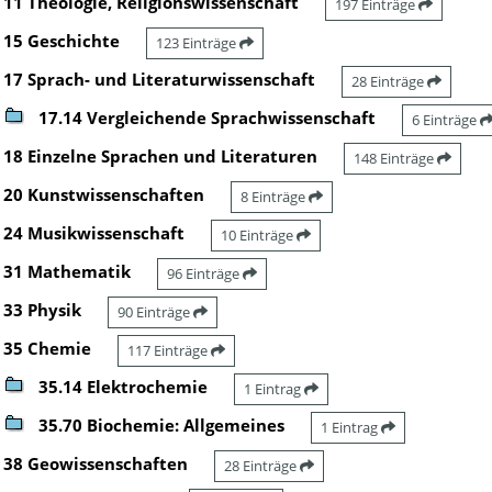
11 Theologie, Religionswissenschaft
197 Einträge
15 Geschichte
123 Einträge
17 Sprach- und Literaturwissenschaft
28 Einträge
17.14 Vergleichende Sprachwissenschaft
6 Einträge
18 Einzelne Sprachen und Literaturen
148 Einträge
20 Kunstwissenschaften
8 Einträge
24 Musikwissenschaft
10 Einträge
31 Mathematik
96 Einträge
33 Physik
90 Einträge
35 Chemie
117 Einträge
35.14 Elektrochemie
1 Eintrag
35.70 Biochemie: Allgemeines
1 Eintrag
38 Geowissenschaften
28 Einträge