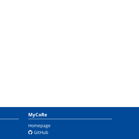
MyCoRe
Homepage
GitHub