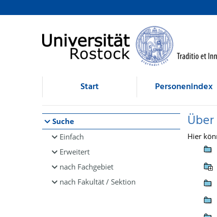
Browsen
direkt zum Inhalt
Start
Personenindex
Über
Suche
Hier kön
Einfach
Erweitert
nach Fachgebiet
nach Fakultät / Sektion