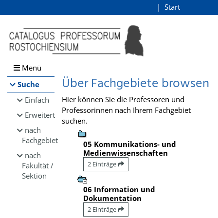
Browsen
Start
Login
direkt zum Inhalt
Menü
Über Fachgebiete browsen
Suche
Hier können Sie die Professoren und
Einfach
Professorinnen nach Ihrem Fachgebiet
Erweitert
suchen.
nach
Fachgebiet
05 Kommunikations- und
Medienwissenschaften
nach
2 Einträge
Fakultät /
Sektion
06 Information und
Dokumentation
2 Einträge