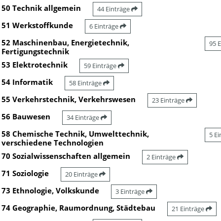
50 Technik allgemein
44 Einträge
51 Werkstoffkunde
6 Einträge
52 Maschinenbau, Energietechnik,
95 
Fertigungstechnik
53 Elektrotechnik
59 Einträge
54 Informatik
58 Einträge
55 Verkehrstechnik, Verkehrswesen
23 Einträge
56 Bauwesen
34 Einträge
58 Chemische Technik, Umwelttechnik,
5 E
verschiedene Technologien
70 Sozialwissenschaften allgemein
2 Einträge
71 Soziologie
20 Einträge
73 Ethnologie, Volkskunde
3 Einträge
74 Geographie, Raumordnung, Städtebau
21 Einträge