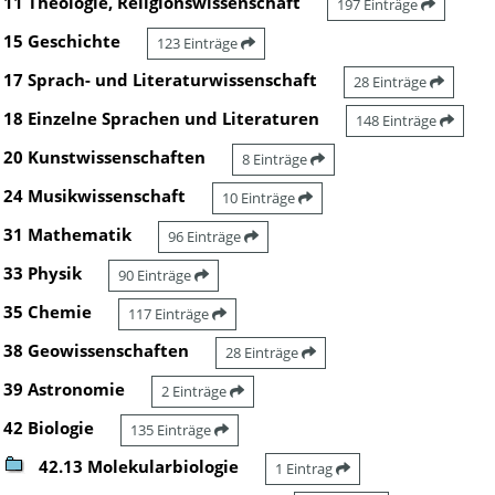
11 Theologie, Religionswissenschaft
197 Einträge
15 Geschichte
123 Einträge
17 Sprach- und Literaturwissenschaft
28 Einträge
18 Einzelne Sprachen und Literaturen
148 Einträge
20 Kunstwissenschaften
8 Einträge
24 Musikwissenschaft
10 Einträge
31 Mathematik
96 Einträge
33 Physik
90 Einträge
35 Chemie
117 Einträge
38 Geowissenschaften
28 Einträge
39 Astronomie
2 Einträge
42 Biologie
135 Einträge
42.13 Molekularbiologie
1 Eintrag