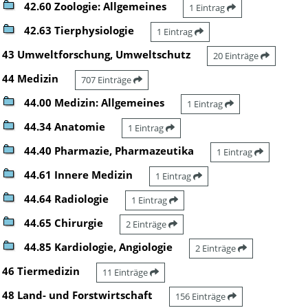
42.60 Zoologie: Allgemeines
1 Eintrag
42.63 Tierphysiologie
1 Eintrag
43 Umweltforschung, Umweltschutz
20 Einträge
44 Medizin
707 Einträge
44.00 Medizin: Allgemeines
1 Eintrag
44.34 Anatomie
1 Eintrag
44.40 Pharmazie, Pharmazeutika
1 Eintrag
44.61 Innere Medizin
1 Eintrag
44.64 Radiologie
1 Eintrag
44.65 Chirurgie
2 Einträge
44.85 Kardiologie, Angiologie
2 Einträge
46 Tiermedizin
11 Einträge
48 Land- und Forstwirtschaft
156 Einträge