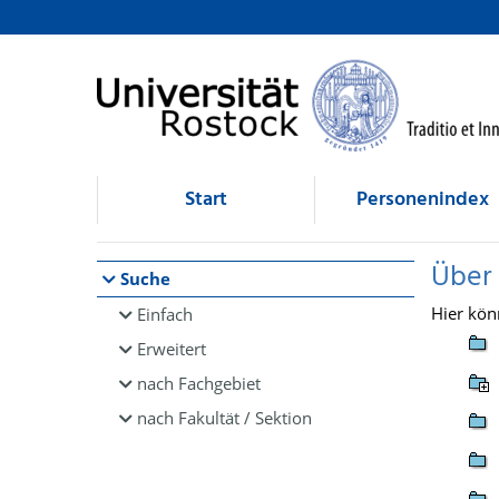
Browsen
direkt zum Inhalt
Start
Personenindex
Über
Suche
Hier kön
Einfach
Erweitert
nach Fachgebiet
nach Fakultät / Sektion