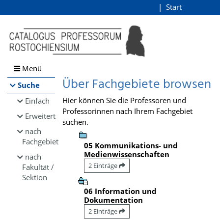
Browsen
Start
Login
direkt zum Inhalt
Menü
Über Fachgebiete browsen
Suche
Hier können Sie die Professoren und
Einfach
Professorinnen nach Ihrem Fachgebiet
Erweitert
suchen.
nach
Fachgebiet
05 Kommunikations- und
Medienwissenschaften
nach
2 Einträge
Fakultät /
Sektion
06 Information und
Dokumentation
2 Einträge