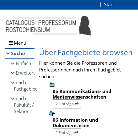
Browsen
Start
Login
direkt zum Inhalt
Menü
Über Fachgebiete browsen
Suche
Hier können Sie die Professoren und
Einfach
Professorinnen nach Ihrem Fachgebiet
Erweitert
suchen.
nach
Fachgebiet
05 Kommunikations- und
Medienwissenschaften
nach
2 Einträge
Fakultät /
Sektion
06 Information und
Dokumentation
2 Einträge