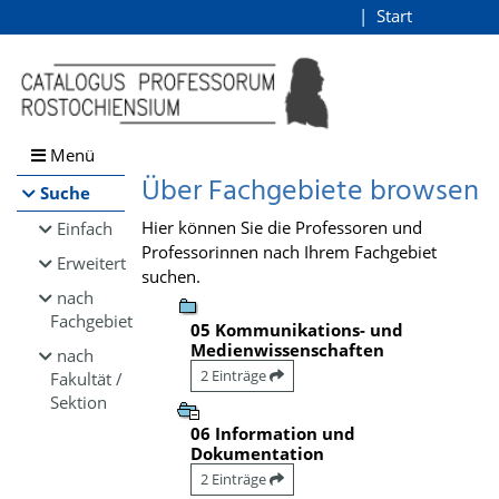
Browsen
Start
Login
direkt zum Inhalt
Menü
Über Fachgebiete browsen
Suche
Hier können Sie die Professoren und
Einfach
Professorinnen nach Ihrem Fachgebiet
Erweitert
suchen.
nach
Fachgebiet
05 Kommunikations- und
Medienwissenschaften
nach
2 Einträge
Fakultät /
Sektion
06 Information und
Dokumentation
2 Einträge