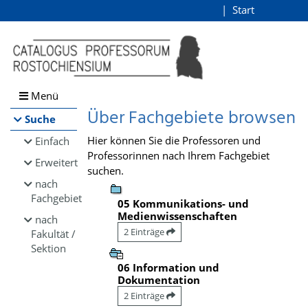
Browsen
Start
Login
direkt zum Inhalt
Menü
Über Fachgebiete browsen
Suche
Hier können Sie die Professoren und
Einfach
Professorinnen nach Ihrem Fachgebiet
Erweitert
suchen.
nach
Fachgebiet
05 Kommunikations- und
Medienwissenschaften
nach
2 Einträge
Fakultät /
Sektion
06 Information und
Dokumentation
2 Einträge