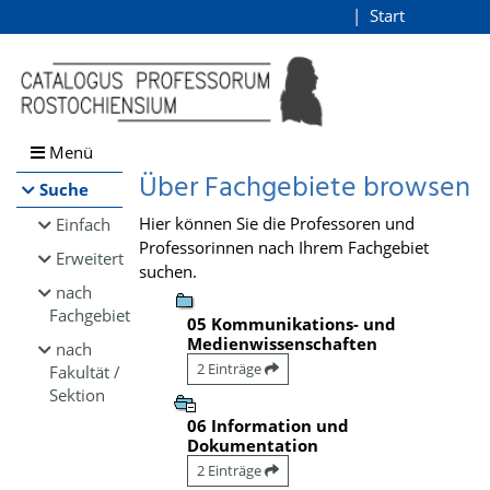
Browsen
Start
Login
direkt zum Inhalt
Menü
Über Fachgebiete browsen
Suche
Hier können Sie die Professoren und
Einfach
Professorinnen nach Ihrem Fachgebiet
Erweitert
suchen.
nach
Fachgebiet
05 Kommunikations- und
Medienwissenschaften
nach
2 Einträge
Fakultät /
Sektion
06 Information und
Dokumentation
2 Einträge