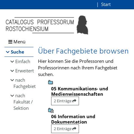
Browsen
Start
Login
direkt zum Inhalt
Menü
Über Fachgebiete browsen
Suche
Hier können Sie die Professoren und
Einfach
Professorinnen nach Ihrem Fachgebiet
Erweitert
suchen.
nach
Fachgebiet
05 Kommunikations- und
Medienwissenschaften
nach
2 Einträge
Fakultät /
Sektion
06 Information und
Dokumentation
2 Einträge