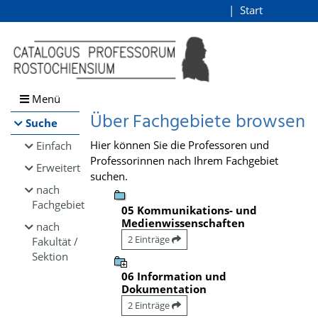
Browsen
Start
Login
direkt zum Inhalt
Menü
Über Fachgebiete browsen
Suche
Hier können Sie die Professoren und
Einfach
Professorinnen nach Ihrem Fachgebiet
Erweitert
suchen.
nach
Fachgebiet
05 Kommunikations- und
Medienwissenschaften
nach
2 Einträge
Fakultät /
Sektion
06 Information und
Dokumentation
2 Einträge