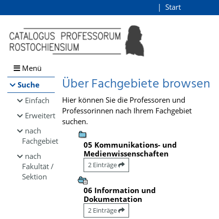
Browsen
Start
Login
direkt zum Inhalt
Menü
Über Fachgebiete browsen
Suche
Hier können Sie die Professoren und
Einfach
Professorinnen nach Ihrem Fachgebiet
Erweitert
suchen.
nach
Fachgebiet
05 Kommunikations- und
Medienwissenschaften
nach
2 Einträge
Fakultät /
Sektion
06 Information und
Dokumentation
2 Einträge