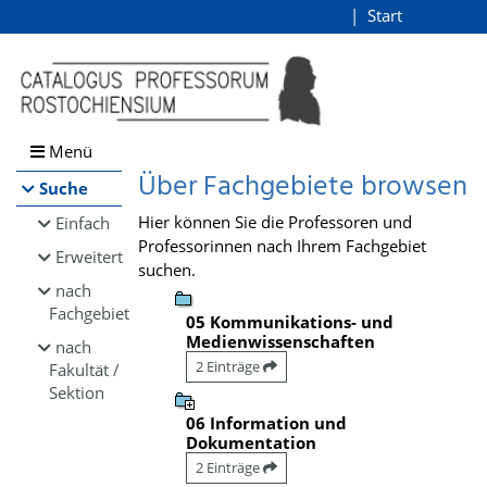
Browsen
Start
Login
direkt zum Inhalt
Menü
Über Fachgebiete browsen
Suche
Hier können Sie die Professoren und
Einfach
Professorinnen nach Ihrem Fachgebiet
Erweitert
suchen.
nach
Fachgebiet
05 Kommunikations- und
Medienwissenschaften
nach
2 Einträge
Fakultät /
Sektion
06 Information und
Dokumentation
2 Einträge