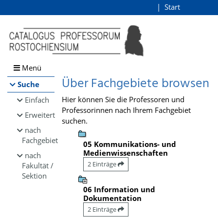
Browsen
Start
Login
direkt zum Inhalt
Menü
Über Fachgebiete browsen
Suche
Hier können Sie die Professoren und
Einfach
Professorinnen nach Ihrem Fachgebiet
Erweitert
suchen.
nach
Fachgebiet
05 Kommunikations- und
Medienwissenschaften
nach
2 Einträge
Fakultät /
Sektion
06 Information und
Dokumentation
2 Einträge