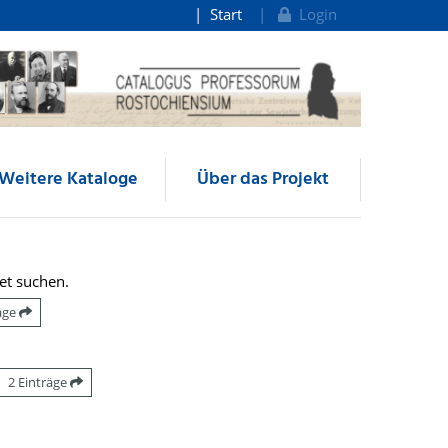
Start
Login
Weitere Kataloge
Über das Projekt
et suchen.
räge
2 Einträge