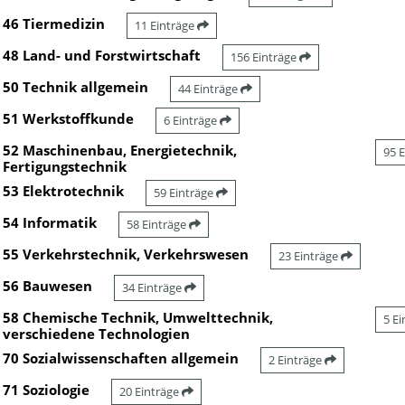
46 Tiermedizin
11 Einträge
48 Land- und Forstwirtschaft
156 Einträge
50 Technik allgemein
44 Einträge
51 Werkstoffkunde
6 Einträge
52 Maschinenbau, Energietechnik,
95 
Fertigungstechnik
53 Elektrotechnik
59 Einträge
54 Informatik
58 Einträge
55 Verkehrstechnik, Verkehrswesen
23 Einträge
56 Bauwesen
34 Einträge
58 Chemische Technik, Umwelttechnik,
5 E
verschiedene Technologien
70 Sozialwissenschaften allgemein
2 Einträge
71 Soziologie
20 Einträge