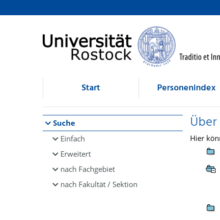
Browsen
direkt zum Inhalt
Start
Personenindex
Über
Suche
Hier kön
Einfach
Erweitert
nach Fachgebiet
nach Fakultät / Sektion