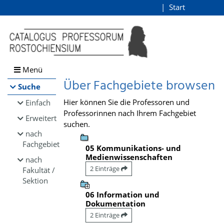
Browsen
Start
Login
direkt zum Inhalt
Menü
Über Fachgebiete browsen
Suche
Hier können Sie die Professoren und
Einfach
Professorinnen nach Ihrem Fachgebiet
Erweitert
suchen.
nach
Fachgebiet
05 Kommunikations- und
Medienwissenschaften
nach
2 Einträge
Fakultät /
Sektion
06 Information und
Dokumentation
2 Einträge